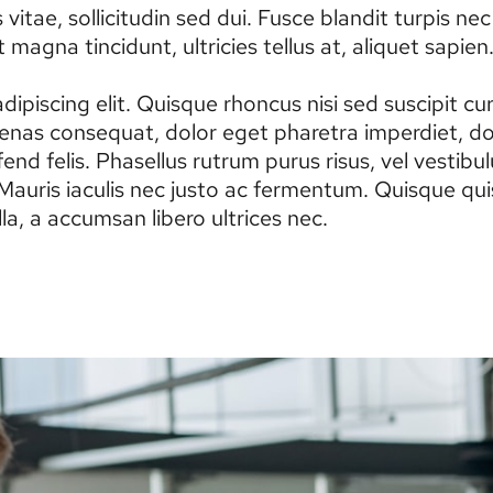
itae, sollicitudin sed dui. Fusce blandit turpis n
magna tincidunt, ultricies tellus at, aliquet sapien
ipiscing elit. Quisque rhoncus nisi sed suscipit c
enas consequat, dolor eget pharetra imperdiet, dolo
eleifend felis. Phasellus rutrum purus risus, vel ves
uris iaculis nec justo ac fermentum. Quisque quis
a, a accumsan libero ultrices nec.