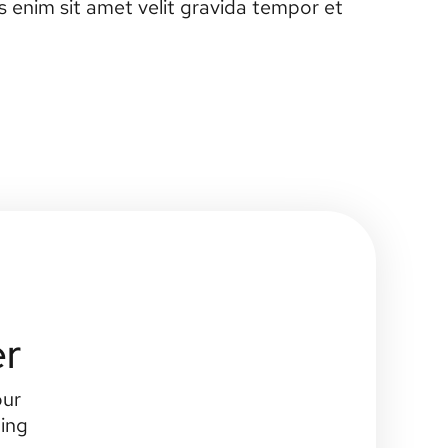
 enim sit amet velit gravida tempor et
er
our
ting